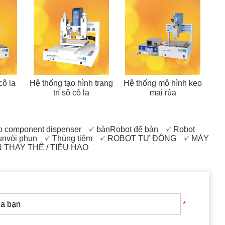
cô la
Hệ thống tạo hình trang
Hệ thống mô hình kẹo
trí sô cô la
mai rùa
 component dispenser
bànRobot để bàn
Robot
unvòi phun
Thùng tiêm
ROBOT TỰ ĐỘNG
MÁY
N THAY THẾ / TIÊU HAO
*