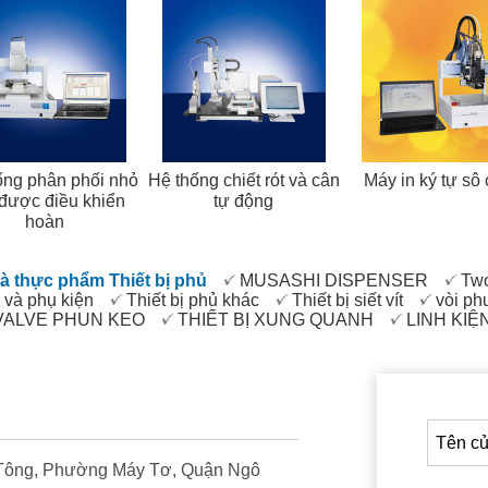
ống phân phối nhỏ
Hệ thống chiết rót và cân
Máy in ký tự sô 
được điều khiển
tự động
hoàn
và thực phẩm Thiết bị phủ
MUSASHI DISPENSER
Two
i và phụ kiện
Thiết bị phủ khác
Thiết bị siết vít
vòi ph
VALVE PHUN KEO
THIẾT BỊ XUNG QUANH
LINH KIỆ
h Tông, Phường Máy Tơ, Quận Ngô