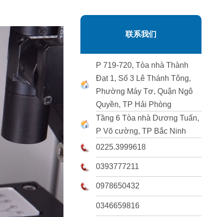
联系我们
P 719-720, Tòa nhà Thành
Đạt 1, Số 3 Lê Thánh Tông,
Phường Máy Tơ, Quận Ngô
Quyền, TP Hải Phòng
Tầng 6 Tòa nhà Dương Tuấn,
P Võ cường, TP Bắc Ninh
0225.3999618
0393777211
0978650432
0346659816