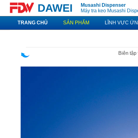
DAWEI
Musashi Dispenser
Máy tra keo Musashi Dis
TRANG CHỦ
SẢN PHẨM
LĨNH VỰC Ứ
Biên tập