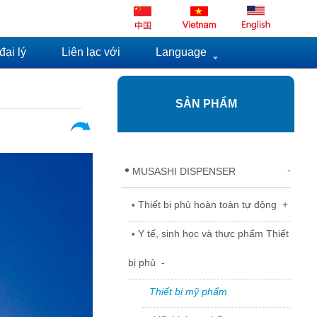
ại lý
Liên lạc với
Language
SẢN PHẨM
•
-
MUSASHI DISPENSER
Thiết bị phủ hoàn toàn tự động
+
•
Y tế, sinh học và thực phẩm Thiết
•
bị phủ
-
Thiết bị mỹ phẩm
°