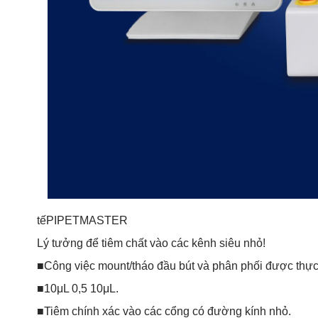
tếPIPETMASTER
Lý tưởng để tiêm chất vào các kênh siêu nhỏ!
■Công việc mount/tháo đầu bút và phân phối được thực
■10μL 0,5 10μL.
■Tiêm chính xác vào các cổng có đường kính nhỏ.