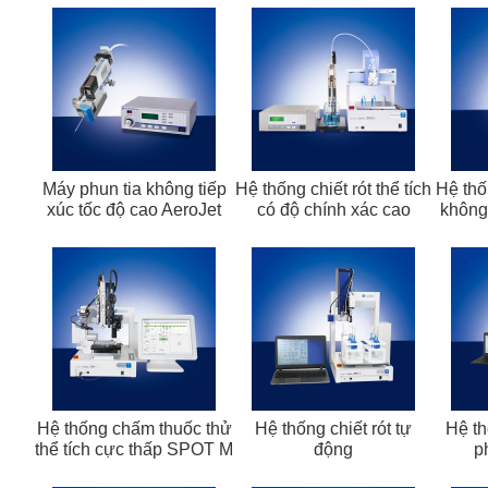
Máy phun tia không tiếp
Hệ thống chiết rót thể tích
Hệ thố
xúc tốc độ cao AeroJet
có độ chính xác cao
không 
Hệ thống chấm thuốc thử
Hệ thống chiết rót tự
Hệ th
thể tích cực thấp SPOT M
động
p