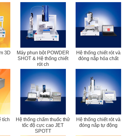
ẩm 3D
Máy phun bột POWDER
Hệ thống chiết rót và
SHOT & Hệ thống chiết
đóng nắp hóa chất
rót ch
 tích
Hệ thống chấm thuốc thử
Hệ thống chiết rót và
tốc độ cực cao JET
đóng nắp tự động
SPOTT