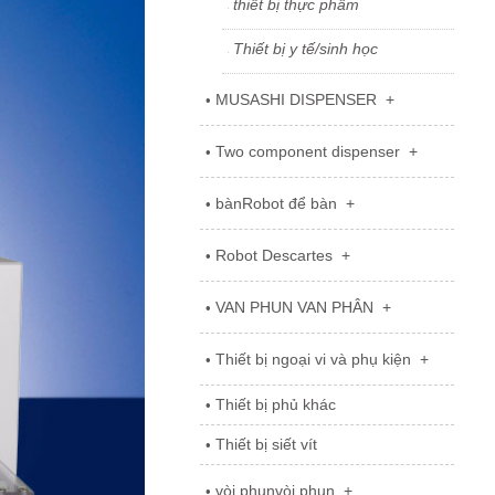
thiết bị thực phẩm
°
Thiết bị y tế/sinh học
°
MUSASHI DISPENSER
+
•
Two component dispenser
+
•
bànRobot để bàn
+
•
Robot Descartes
+
•
VAN PHUN VAN PHÂN
+
•
Thiết bị ngoại vi và phụ kiện
+
•
Thiết bị phủ khác
•
Thiết bị siết vít
•
vòi phunvòi phun
+
•