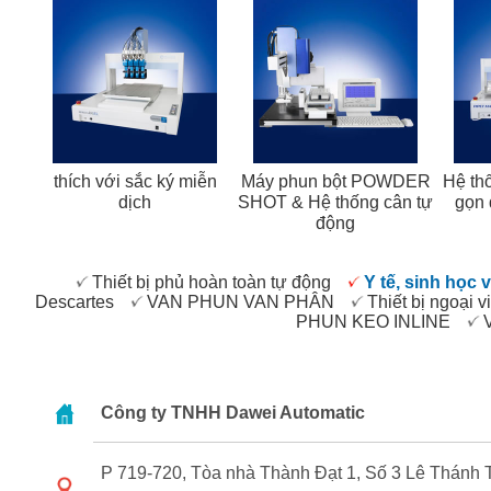
thích với sắc ký miễn
Máy phun bột POWDER
Hệ th
dịch
SHOT & Hệ thống cân tự
gọn 
động
Thiết bị phủ hoàn toàn tự động
Y tế, sinh học 
Descartes
VAN PHUN VAN PHÂN
Thiết bị ngoại v
PHUN KEO INLINE
Công ty TNHH Dawei Automatic
P 719-720, Tòa nhà Thành Đạt 1, Số 3 Lê Thán