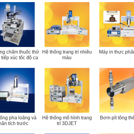
ng chấm thuốc thử
Hệ thống trang trí nhiều
Máy in thực ph
tiếp xúc tốc độ ca
màu
ống pha loãng và
Hệ thống mô hình trang
Bơm pít tông thể
hân tích trước
trí 3DJET