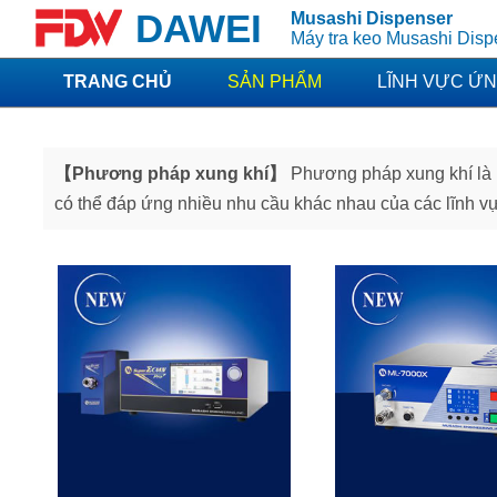
DAWEI
Musashi Dispenser
Máy tra keo Musashi Dis
TRANG CHỦ
SẢN PHẨM
LĨNH VỰC Ứ
【Phương pháp xung khí】
Phương pháp xung khí là ph
có thể đáp ứng nhiều nhu cầu khác nhau của các lĩnh vực