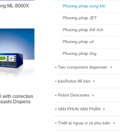
xung ML-8000X
Phương pháp xung khí
°
Phương pháp JET
°
Phương pháp thể tích
°
Phương pháp vít
°
Phương pháp ống
°
Two component dispenser
+
•
bànRobot để bàn
+
•
Robot Descartes
+
•
ol with correction
usashi Dispens
VAN PHUN VAN PHÂN
+
•
Thiết bị ngoại vi và phụ kiện
+
•