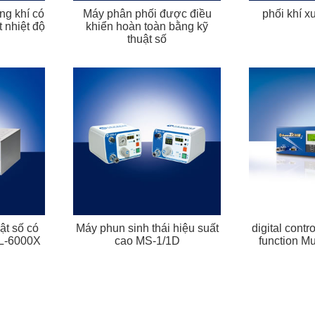
g khí có
Máy phân phối được điều
phối khí 
 nhiệt độ
khiển hoàn toàn bằng kỹ
thuật số
ật số có
Máy phun sinh thái hiệu suất
digital contr
ML-6000X
cao MS-1/1D
function M