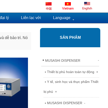
ại lý
Liên lạc với
Language
SẢN PHẨM
à dễ bảo trì. Nó
•
-
MUSASHI DISPENSER
Thiết bị phủ hoàn toàn tự động
+
•
Y tế, sinh học và thực phẩm Thiết
•
bị phủ
+
MUSASHI DISPENSER
-
•