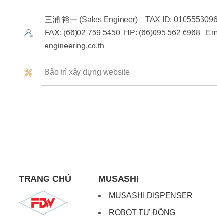
三浦 裕一 (Sales Engineer) TAX ID: 0105553096
FAX: (66)02 769 5450 HP: (66)095 562 6968 Em
engineering.co.th
Bảo trì xây dựng website
TRANG CHỦ
MUSASHI
MUSASHI DISPENSER
ROBOT TỰ ĐỘNG