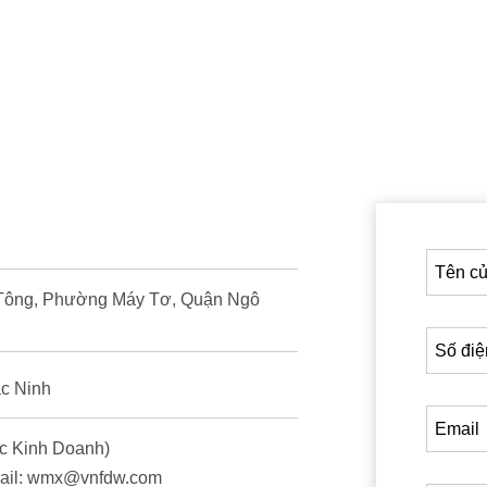
h Tông, Phường Máy Tơ, Quận Ngô
c Ninh
inh Doanh)
il: wmx@vnfdw.com