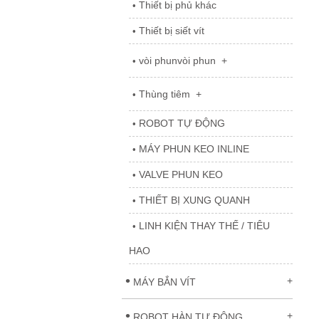
Thiết bị phủ khác
•
Thiết bị siết vít
•
vòi phunvòi phun
+
•
Thùng tiêm
+
•
ROBOT TỰ ĐỘNG
•
MÁY PHUN KEO INLINE
•
VALVE PHUN KEO
•
THIẾT BỊ XUNG QUANH
•
LINH KIỆN THAY THẾ / TIÊU
•
HAO
•
+
MÁY BẮN VÍT
•
+
ROBOT HÀN TỰ ĐỘNG